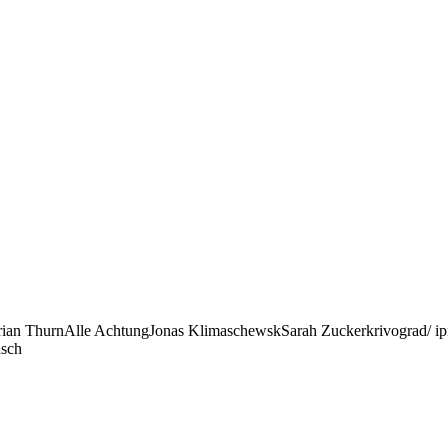
rian ThurnAlle AchtungJonas KlimaschewskSarah Zuckerkrivograd/ i
asch