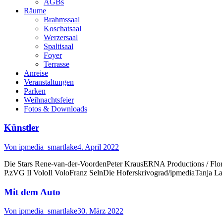
AGBs
Räume
Brahmssaal
Koschatsaal
Werzersaal
Spaltisaal
Foyer
Terrasse
Anreise
Veranstaltungen
Parken
Weihnachtsfeier
Fotos & Downloads
Künstler
Von
ipmedia_smartlake
4. April 2022
Die Stars Rene-van-der-VoordenPeter KrausERNA Productions / Flo
P.zVG Il VoloIl VoloFranz SelnDie Hoferskrivograd/ipmediaTanja L
Mit dem Auto
Von
ipmedia_smartlake
30. März 2022