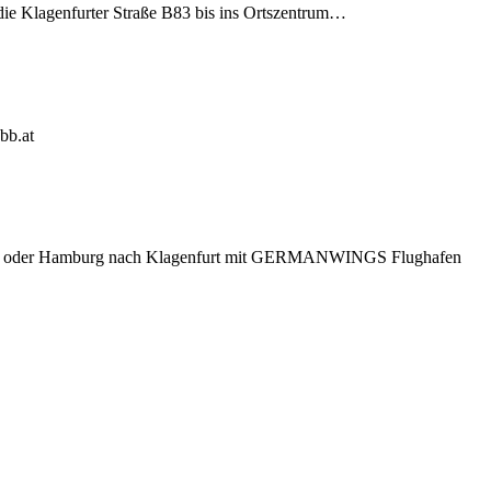
 die Klagenfurter Straße B83 bis ins Ortszentrum…
bb.at
n, Köln oder Hamburg nach Klagenfurt mit GERMANWINGS Flughafen
t
T