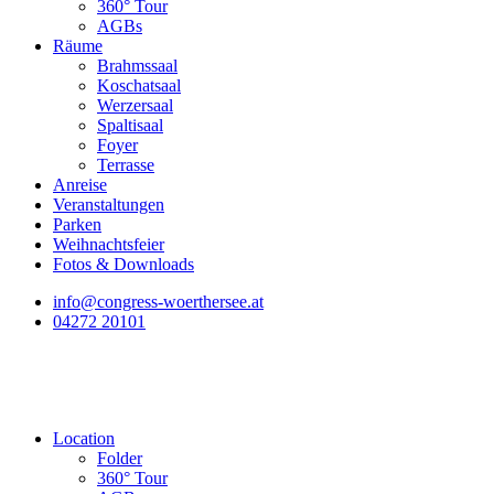
360° Tour
AGBs
Räume
Brahmssaal
Koschatsaal
Werzersaal
Spaltisaal
Foyer
Terrasse
Anreise
Veranstaltungen
Parken
Weihnachtsfeier
Fotos & Downloads
info@congress-woerthersee.at
04272 20101
Location
Folder
360° Tour