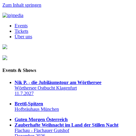
Zum Inhalt springen
Events
Tickets
Über uns
Events & Shows
Nik P. - die Jubiläumstour am Wörthersee
Wörthersee Ostbucht Klagenfurt
11.7.2027
Brettl-Spitzen
Hofbräuhaus München
Guten Morgen Österreich
Zauberhafte Weihnacht im Land der Stillen Nacht
Flachau - Flachauer Gutshof
Dezember 2026