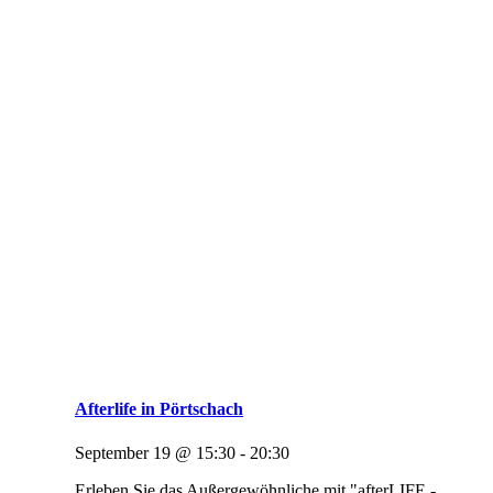
Afterlife in Pörtschach
September 19 @ 15:30
-
20:30
Erleben Sie das Außergewöhnliche mit "afterLIFE -