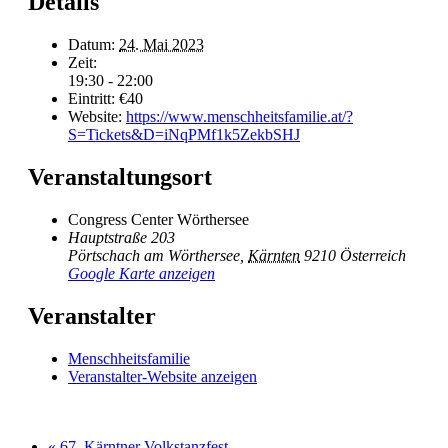
Details
Datum:
24. Mai 2023
Zeit:
19:30 - 22:00
Eintritt:
€40
Website:
https://www.menschheitsfamilie.at/?
S=Tickets&D=iNqPMf1k5ZekbSHJ
Veranstaltungsort
Congress Center Wörthersee
Hauptstraße 203
Pörtschach am Wörthersee
,
Kärnten
9210
Österreich
Google Karte anzeigen
Veranstalter
Menschheitsfamilie
Veranstalter-Website anzeigen
«
67. Kärntner Volkstanzfest