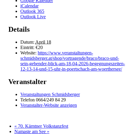
Google Kalender
iCalendar
Outlook 365
Outlook Live
Details
Datum:
April 18
Eintritt:
€20
Website:
https://www.veranstaltungen-
schmidsberger.at/shop/vortragende/braco/braco-und-
sein-gebender-blick-am-18-04-2026-begegnungszeiten-
12-13-14-und-15-uhr-in-poertschach-am-woerthersee/
Veranstalter
Veranstaltungen Schmidsberger
Telefon
0664/249 84 29
Veranstalter-Website anzeigen
«
70. Kärntner Volkstanzfest
Namaste am See
»