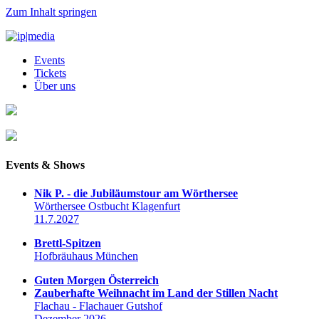
Zum Inhalt springen
Events
Tickets
Über uns
Events & Shows
Nik P. - die Jubiläumstour am Wörthersee
Wörthersee Ostbucht Klagenfurt
11.7.2027
Brettl-Spitzen
Hofbräuhaus München
Guten Morgen Österreich
Zauberhafte Weihnacht im Land der Stillen Nacht
Flachau - Flachauer Gutshof
Dezember 2026